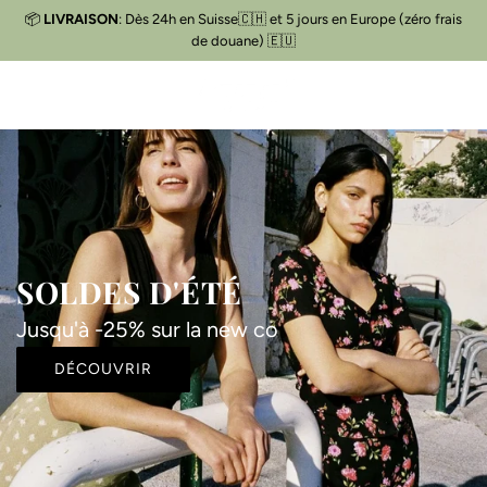
P
📦
LIVRAISON
: Dès 24h en Suisse🇨🇭 et 5 jours en Europe (zéro frais
Livraison gratuite
📦
A
de douane) 🇪🇺
S
S
E
R
A
U
C
O
N
T
SOLDES D'ÉTÉ
E
N
Jusqu'à -25% sur la new co
U
DÉCOUVRIR