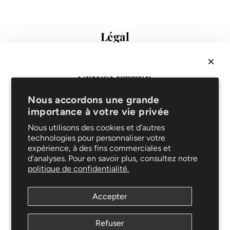
Légal
Conditions de vente
Protection des données
Mentions légales
NEWSLETTER
FAQ
Recevez
10% sur votre 1ère commande
& soyez les
Support
Nous accordons une grande
premiers informés de nouveautés et promotions !
importance à votre vie privée
Livraison et retours
Service de réparation
Nous utilisons des cookies et d’autres
technologies pour personnaliser votre
Le blog
expérience, à des fins commerciales et
Entretien
d’analyses. Pour en savoir plus, consultez notre
Suivez-nous
politique de confidentialité.
S'ABONNER
Accepter
Newsletter
Ce site est protégé par hCaptcha, et la
Refuser