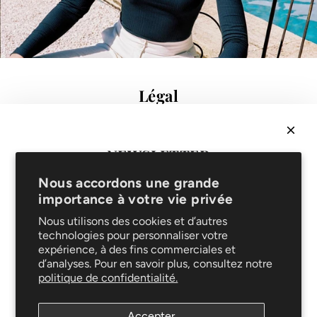
Légal
Conditions de vente
Protection des données
Mentions légales
NEWSLETTER
FAQ
Recevez
10% sur votre 1ère commande
& soyez les
Support
Nous accordons une grande
premiers informés de nouveautés et promotions !
importance à votre vie privée
Livraison et retours
Service de réparation
Nous utilisons des cookies et d’autres
technologies pour personnaliser votre
Le blog
expérience, à des fins commerciales et
Entretien
d’analyses. Pour en savoir plus, consultez notre
Suivez-nous
politique de confidentialité.
S'ABONNER
Accepter