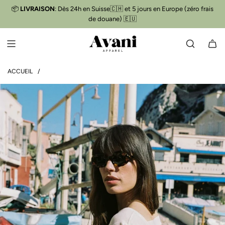
P
📦
LIVRAISON
: Dès 24h en Suisse🇨🇭 et 5 jours en Europe (zéro frais
Livraison gratuite
📦
A
de douane) 🇪🇺
S
S
E
R
A
ACCUEIL
/
U
C
O
N
T
E
N
U