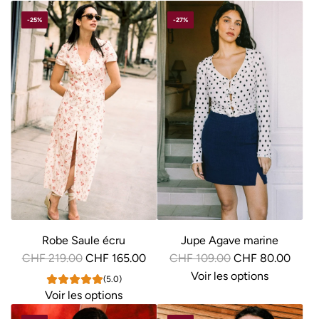
-25%
-27%
Robe Saule écru
Jupe Agave marine
P
P
CHF 219.00
CHF 165.00
CHF 109.00
CHF 80.00
r
r
Voir les options
(5.0)
i
i
Voir les options
x
x