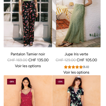
Pantalon Tamier noir
Jupe Iris verte
P
P
CHF 169.00
CHF 135.00
CHF 129.00
CHF 105.00
r
r
Voir les options
(5.0)
i
i
Voir les options
x
x
-26%
-23%
r
r
é
é
g
g
u
u