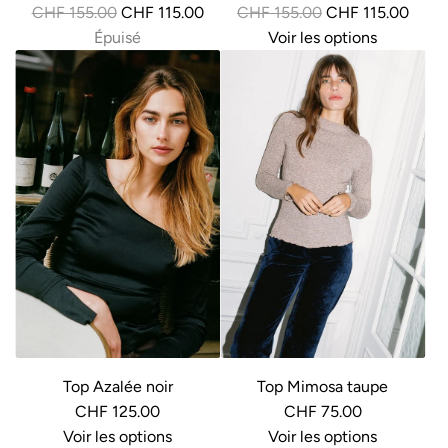
P
P
CHF 155.00
CHF 115.00
CHF 155.00
CHF 115.00
r
r
Épuisé
Voir les options
i
i
x
x
r
r
é
é
g
g
u
u
l
l
i
i
e
e
r
r
Top Azalée noir
Top Mimosa taupe
CHF 125.00
CHF 75.00
Voir les options
Voir les options