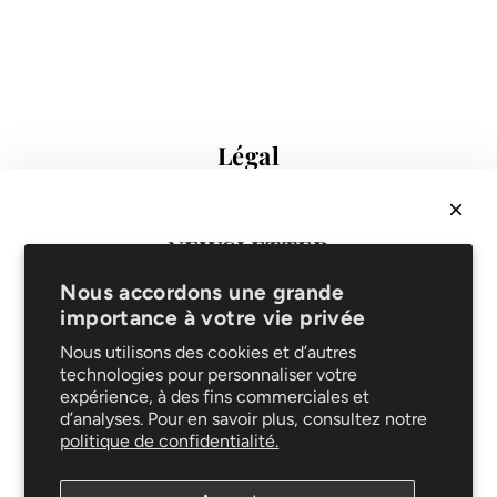
g
u
l
i
e
Légal
r
Conditions de vente
Protection des données
Mentions légales
NEWSLETTER
FAQ
Recevez
10% sur votre 1ère commande
& soyez les
Support
Nous accordons une grande
premiers informés de nouveautés et promotions !
importance à votre vie privée
Livraison et retours
Service de réparation
Nous utilisons des cookies et d’autres
technologies pour personnaliser votre
Le blog
expérience, à des fins commerciales et
Entretien
d’analyses. Pour en savoir plus, consultez notre
Suivez-nous
politique de confidentialité.
S'ABONNER