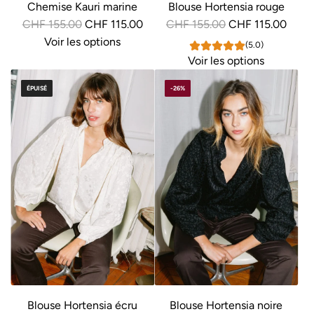
Chemise Kauri marine
Blouse Hortensia rouge
P
P
CHF 155.00
CHF 115.00
CHF 155.00
CHF 115.00
r
r
Voir les options
(5.0)
i
i
Voir les options
x
x
ÉPUISÉ
-26%
r
r
é
é
g
g
u
u
l
l
i
i
e
e
r
r
Blouse Hortensia écru
Blouse Hortensia noire