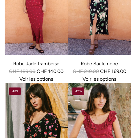
l
l
i
i
e
e
r
r
Robe Jade framboise
Robe Saule noire
P
P
CHF 189.00
CHF 140.00
CHF 219.00
CHF 169.00
r
r
Voir les options
Voir les options
i
i
-26%
-28%
x
x
r
r
é
é
g
g
u
u
l
l