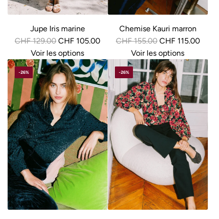
Jupe Iris marine
Chemise Kauri marron
P
P
CHF 129.00
CHF 105.00
CHF 155.00
CHF 115.00
r
r
Voir les options
Voir les options
i
i
-26%
-26%
x
x
r
r
é
é
g
g
u
u
l
l
i
i
e
e
r
r