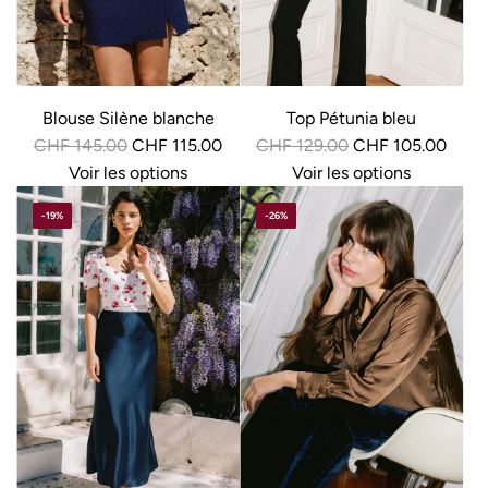
r
r
Blouse Silène blanche
Top Pétunia bleu
P
P
CHF 145.00
CHF 115.00
CHF 129.00
CHF 105.00
r
r
Voir les options
Voir les options
i
i
-19%
-26%
x
x
r
r
é
é
g
g
u
u
l
l
i
i
e
e
r
r