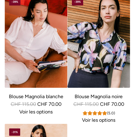
-39%
-39%
r
r
é
é
g
g
u
u
l
l
i
i
e
e
r
r
Blouse Magnolia blanche
Blouse Magnolia noire
P
P
CHF 115.00
CHF 70.00
CHF 115.00
CHF 70.00
r
r
Voir les options
(5.0)
i
i
Voir les options
x
x
-31%
r
r