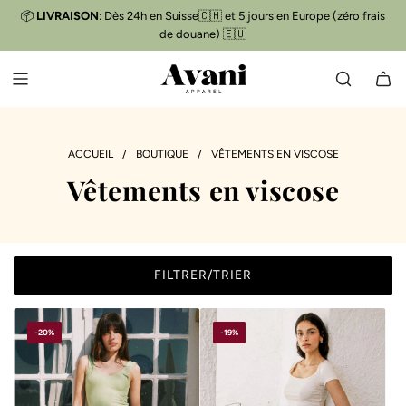
P
📦
LIVRAISON
: Dès 24h en Suisse🇨🇭 et 5 jours en Europe (zéro frais
Livraison gratuite
📦
A
de douane) 🇪🇺
S
S
E
R
A
U
ACCUEIL
/
BOUTIQUE
/
VÊTEMENTS EN VISCOSE
C
Vêtements en viscose
O
N
T
E
N
FILTRER/TRIER
U
-20%
-19%