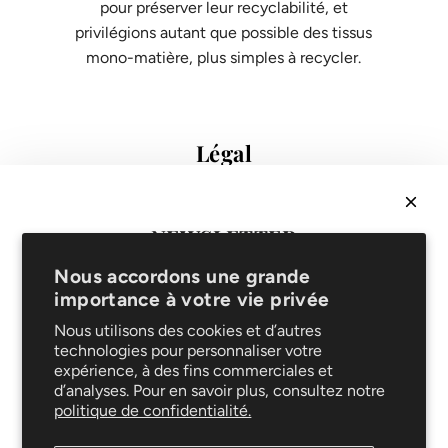
pour préserver leur recyclabilité, et
privilégions autant que possible des tissus
mono-matière, plus simples à recycler.
Légal
Conditions de vente
Protection des données
Mentions légales
NEWSLETTER
FAQ
Recevez
10% sur votre 1ère commande
& soyez les
Support
Nous accordons une grande
premiers informés de nouveautés et promotions !
importance à votre vie privée
Livraison et retours
Service de réparation
Nous utilisons des cookies et d’autres
technologies pour personnaliser votre
Le blog
expérience, à des fins commerciales et
Entretien
d’analyses. Pour en savoir plus, consultez notre
Suivez-nous
politique de confidentialité.
S'ABONNER