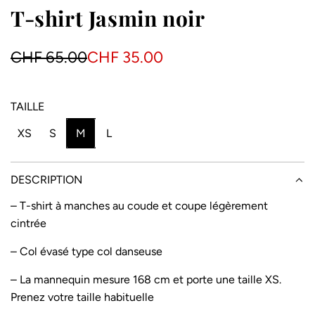
T-shirt Jasmin noir
P
P
CHF 65.00
CHF 35.00
r
r
i
i
TAILLE
x
x
XS
S
M
L
e
r
n
é
DESCRIPTION
s
g
– T-shirt à manches au coude et coupe légèrement
cintrée
o
u
l
l
– Col évasé type col danseuse
d
i
– La mannequin mesure 168 cm et porte une taille XS.
Prenez votre taille habituelle
e
e