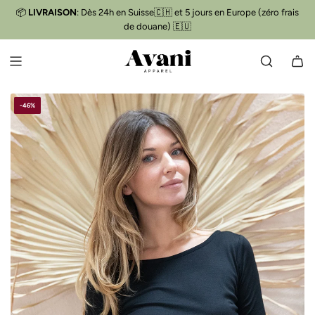
P
📦
LIVRAISON
: Dès 24h en Suisse🇨🇭 et 5 jours en Europe (zéro frais
Livraison gratuite
📦
A
de douane) 🇪🇺
S
S
E
R
A
-46%
U
C
O
N
T
E
N
U