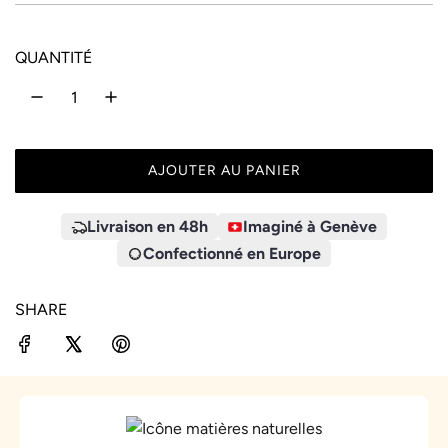
QUANTITÉ
AJOUTER AU PANIER
C
H
A
Livraison en 48h
Imaginé à Genève
R
Confectionné en Europe
G
E
SHARE
M
E
N
T
.
.
.