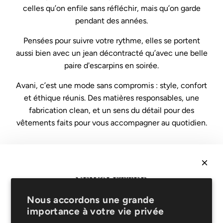
celles qu’on enfile sans réfléchir, mais qu’on garde
pendant des années.
Pensées pour suivre votre rythme, elles se portent
aussi bien avec un jean décontracté qu’avec une belle
paire d'escarpins en soirée.
Avani, c’est une mode sans compromis : style, confort
et éthique réunis. Des matières responsables, une
fabrication clean, et un sens du détail pour des
vêtements faits pour vous accompagner au quotidien.
Légal
NEWSLETTER
Conditions de vente
Protection des données
Recevez
10% sur votre 1ère commande
& soyez les
Nous accordons une grande
Mentions légales
premiers informés de nouveautés et promotions !
importance à votre vie privée
FAQ