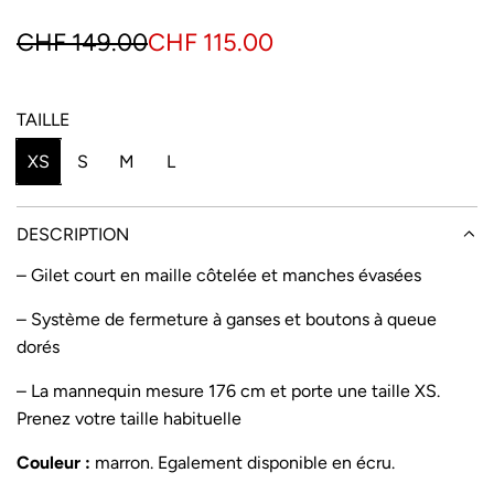
P
P
CHF 149.00
CHF 115.00
r
r
i
i
TAILLE
x
x
XS
S
M
L
e
r
n
é
DESCRIPTION
s
g
– Gilet court en maille côtelée et manches évasées
o
u
– Système de fermeture à ganses et boutons à queue
l
l
dorés
d
i
– La mannequin mesure 176 cm et porte une taille XS.
Prenez votre taille habituelle
e
e
r
Couleur :
marron. Egalement disponible en écru.