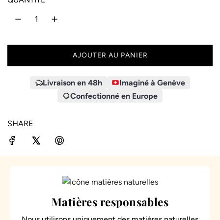
AJOUTER AU PANIER
C
H
A
Livraison en 48h
Imaginé à Genève
R
Confectionné en Europe
G
E
SHARE
M
E
N
T
.
.
.
Matières responsables
Nous utilisons uniquement des matières naturelles