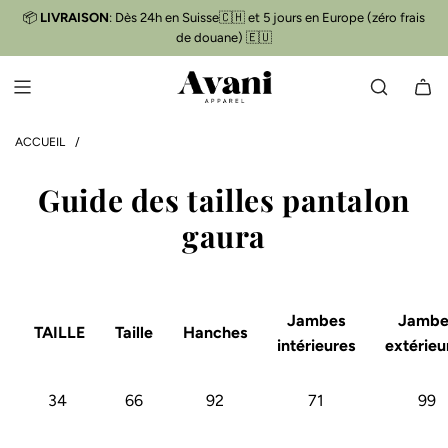
P
📦
LIVRAISON
: Dès 24h en Suisse🇨🇭 et 5 jours en Europe (zéro frais
Livraison gratuite
📦
A
de douane) 🇪🇺
S
S
E
R
A
ACCUEIL
/
U
C
Guide des tailles pantalon
O
gaura
N
T
E
N
U
Jambes
Jambe
TAILLE
Taille
Hanches
intérieures
extérieu
34
66
92
71
99