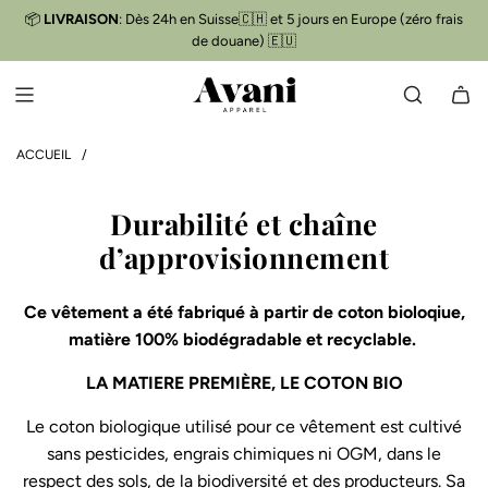
P
📦
LIVRAISON
: Dès 24h en Suisse🇨🇭 et 5 jours en Europe (zéro frais
Livraison gratuite
📦
A
de douane) 🇪🇺
S
S
E
R
A
ACCUEIL
/
U
C
Durabilité et chaîne
O
d’approvisionnement
N
T
E
Ce vêtement a été fabriqué à partir de coton bioloqiue,
N
matière 100% biodégradable et recyclable.
U
LA MATIERE PREMIÈRE, LE COTON BIO
Le coton biologique utilisé pour ce vêtement est cultivé
sans pesticides, engrais chimiques ni OGM, dans le
respect des sols, de la biodiversité et des producteurs. Sa