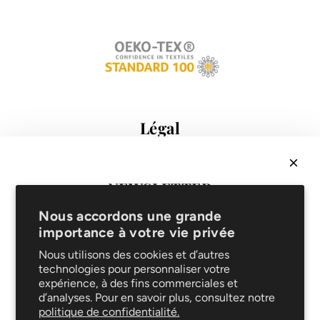
Légal
Conditions de vente
Protection des données
Mentions légales
NEWSLETTER
FAQ
Recevez
10% sur votre 1ère commande
& soyez les
Support
Nous accordons une grande
premiers informés de nouveautés et promotions !
importance à votre vie privée
Livraison et retours
Service de réparation
Nous utilisons des cookies et d’autres
technologies pour personnaliser votre
Le blog
expérience, à des fins commerciales et
Entretien
d’analyses. Pour en savoir plus, consultez notre
Suivez-nous
politique de confidentialité.