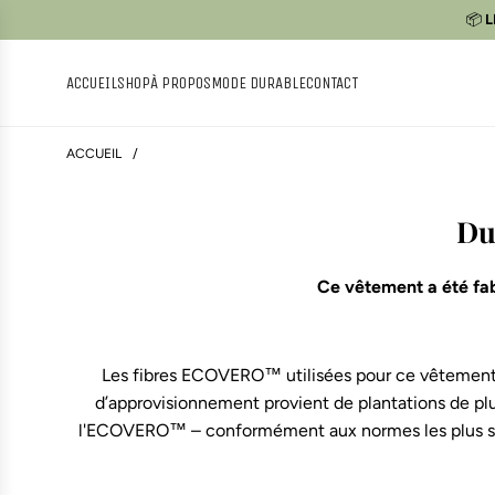
P
📦
L
A
S
ACCUEIL
SHOP
À PROPOS
MODE DURABLE
CONTACT
S
E
R
ACCUEIL
/
A
U
C
Du
O
N
T
Ce vêtement a été fa
E
N
U
Les fibres ECOVERO™ utilisées pour ce vêtement pr
d’approvisionnement provient de plantations de plu
l'ECOVERO™ – conformément aux normes les plus stri