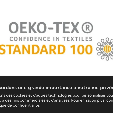
ordons une grande importance à votre vie privé
t
Suivez-nous
ons des cookies et d’autres technologies pour personnaliser vot
t retours
 à des fins commerciales et d’analyses. Pour en savoir plus, co
 réparation
ique de confidentialité.