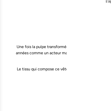
s’a
Une fois la pulpe transformée en fibres, le fil est ensu
années comme un acteur majeur dans la conception de t
Avani des tissus en 
Le tissu qui compose ce vêtement est certifié OEKO-TE