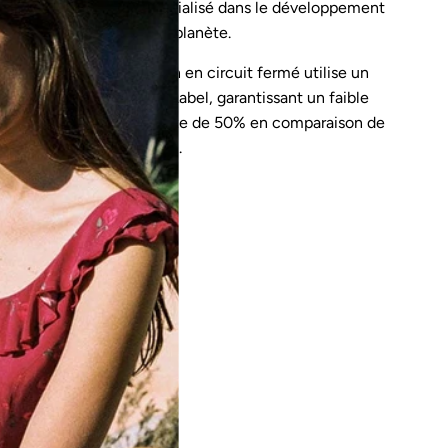
g est un fournisseur spécialisé dans le développement
ent à la protection de la planète.
 processus de production en circuit fermé utilise un
 imposées par l'EU Eco Label, garantissant un faible
e consommation d’eau réduite de 50% en comparaison de
 processus de fabrication.
: