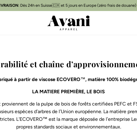
IVRAISON
Livraison gratuite
: Dès 24h en Suisse🇨🇭 et 5 jours en Europe (zéro frais de douane)
📦
rabilité et chaîne d’approvisionnem
briqué à partir de viscose ECOVERO
™
, matière 100% biodégr
LA MATIERE PREMIÈRE, LE BOIS
oviennent de la pulpe de bois de forêts certifiées PEFC et FS
sieurs espèces d’arbres de l’Union européenne. La matière premi
ctes. L'ECOVERO™ est la marque déposée de l’entreprise Lenzi
propres standards sociaux et environnementaux.