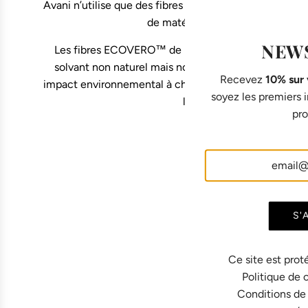
Avani n’utilise que des fibres ECOVERO™ de première 
de matériaux dérivés de fibres du
NEW
Les fibres ECOVERO™ de Lenzing sont très similaires
solvant non naturel mais non toxique et de l’eau. S
Recevez
10% sur
impact environnemental à chaque étape, de la matière
soyez les premiers
la viscose traditionnelle
pro
S'
Ce site est prot
Politique de 
Conditions de