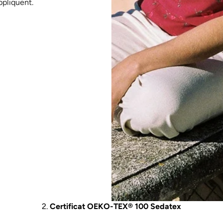
ppliquent.
LE FOURNISSEUR DE TISSU
ite tissé et teint par l’entreprise Sedatex (ES) afin d’obtenir un
extiles durables à base de fibres de bois. Grâce à sa collabora
fibres Ecovero™ alliant performance, durabilité et responsabil
X® 100, label qui garantit qu’à chaque étape du traitement, il
pour l’homme et l’environnement.
Vous pouvez accéder au certificat suivant en cliquant dessus :
Certificat d’authenticité des fibres Ecovero
™
de Sedatex
Certificat OEKO-TEX® 100 Sedatex