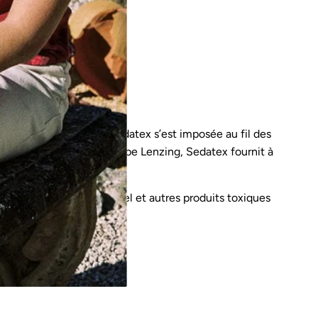
 tissu de haute qualité. Sedatex s’est imposée au fil des
tion étroite avec le groupe Lenzing, Sedatex fournit à
ité environnementale.
 ne contient pas de nickel et autres produits toxiques