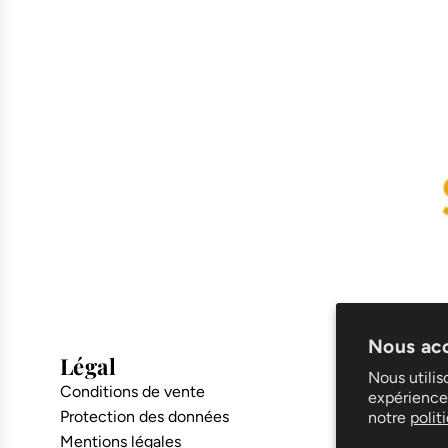
Nous acc
Légal
Suppor
Nous utilis
Conditions de vente
Livraison e
expérience,
Protection des données
Service de
notre
polit
Mentions légales
Le blog