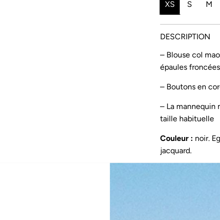
x
x
XS
S
M
e
r
n
é
DESCRIPTION
s
g
– Blouse col mao
épaules froncée
o
u
l
l
– Boutons en cor
d
i
– La mannequin m
taille habituelle
e
e
r
Couleur :
noir. E
jacquard
.
Composition :
10
Fabrication :
fabr
Cette blouse est r