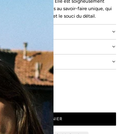
et respirante pour la peau. Elle est soigneusement
 Portugal par des femmes au savoir-faire unique, qui
engagement responsable et le souci du détail.
LES
PHO
AJOUTER AU PANIER
C
H