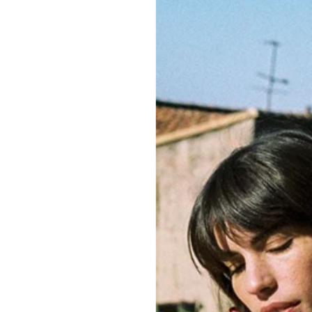
fois confortable 
confectionnée au
partagent notre 
GUIDE DES TAIL
ENTRETIEN
CONSEILS MOR
QUANTITÉ