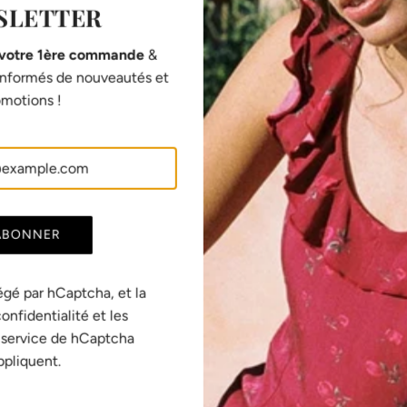
SLETTER
 votre 1ère commande
&
 informés de nouveautés et
SHARE
motions !
ABONNER
Fabrication européenne
égé par hCaptcha, et la
Toutes nos pièces sont imaginées en Suisse et
confidentialité
et les
fabriquées en France et au Portugal, dans des
 service
de hCaptcha
é
ateliers responsables que nous connaissons
ppliquent.
personnellement et qui excellent dans leur
domaine.