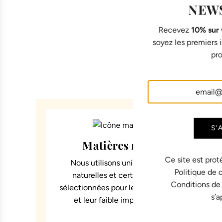
NEW
Recevez
10% sur
soyez les premiers
pro
S'
Matières responsables
Ce site est prot
Nous utilisons uniquement des matières
Politique de 
naturelles et certifiées, soigneusement
Conditions de
sélectionnées pour leur confort, leur durabilit
s’a
et leur faible impact environnemental.