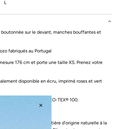
L
 boutonnée sur le devant, manches bouffantes et
s
ozo fabriqués au Portugal
esure 176 cm et porte une taille XS. Prenez votre
galement disponible en
écru
,
imprimé roses
et
vert
0% viscose certifiée OEKO-TEX® 100.
iqué à Lisbonne (PT).
éalisée à partir d’une matière d’origine naturelle à la