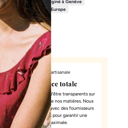
A
Livraison en 48h
Imaginé à Genève
R
Confectionné en Europe
G
E
M
E
N
T
.
.
.
Transparence totale
Il est essentiel pour nous d’être transparents sur
l’origine et la traçabilité de nos matières. Nous
collaborons uniquement avec des fournisseurs
partageant ces valeurs pour garantir une
traçabilité maximale.