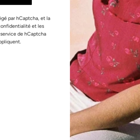
égé par hCaptcha, et la
confidentialité
et les
 service
de hCaptcha
ppliquent.
Avis Clients
5.00 sur 5
Basé sur 1 avis
1
0
0
0
0