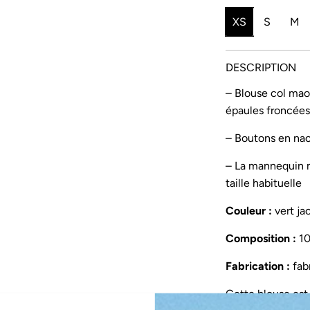
x
x
XS
S
M
e
r
n
é
DESCRIPTION
s
g
– Blouse col mao
épaules froncée
o
u
l
l
– Boutons en nac
d
i
– La mannequin m
taille habituelle
e
e
r
Couleur :
vert ja
Composition :
10
Fabrication :
fabr
Cette blouse est r