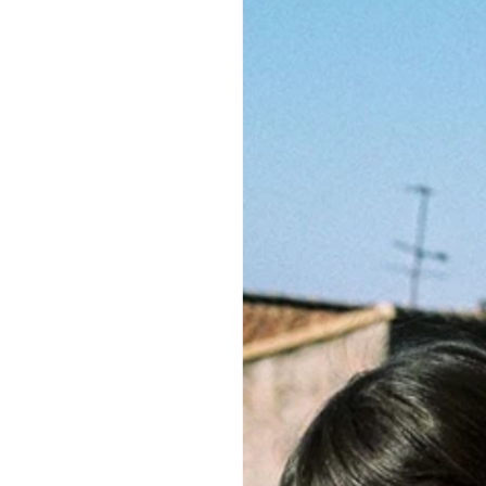
fois confortable 
confectionnée au
partagent notre 
GUIDE DES TAIL
ENTRETIEN
CONSEILS MOR
QUANTITÉ