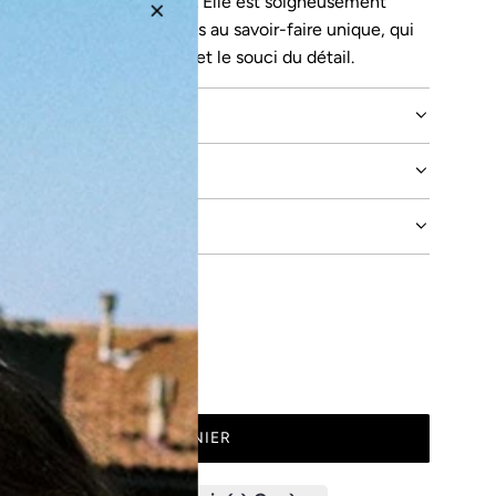
et respirante pour la peau. Elle est soigneusement
 Portugal par des femmes au savoir-faire unique, qui
engagement responsable et le souci du détail.
LES
PHO
AJOUTER AU PANIER
C
H