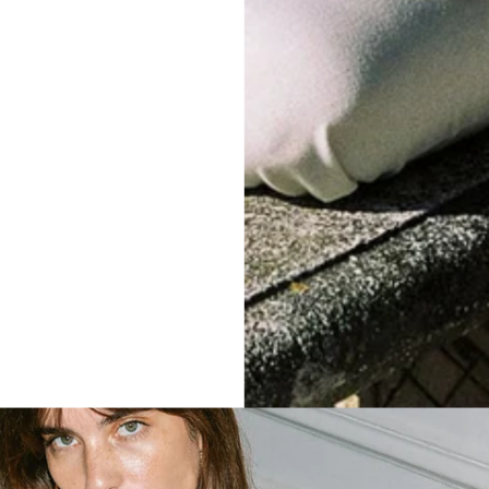
Écrire un avis
oute un petit quelque chose charmant! Coupe flatteuse !