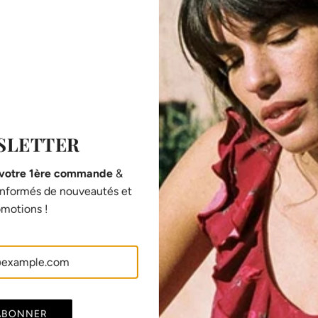
SHARE
SLETTER
 votre 1ère commande
&
 informés de nouveautés et
Fabrication européenne
motions !
Toutes nos pièces sont imaginées en Suisse et
fabriquées en France et au Portugal, dans des
é
ateliers responsables que nous connaissons
personnellement et qui excellent dans leur
domaine.
ABONNER