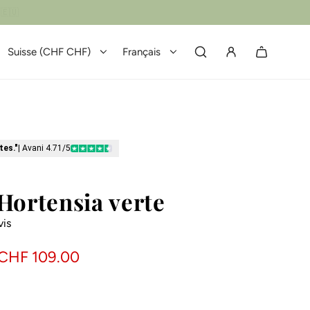
Suisse (CHF CHF)
Français
tes."
| Avani 4.71/5
Hortensia verte
vis
CHF 109.00