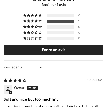
Basé sur 1 avis
0
1
0
0
0
Écrire un avis
Sort by
10/07/2025
Oznur
Soft and nice but too much lint
I like the fit and that it's very soft but I dislike that it still