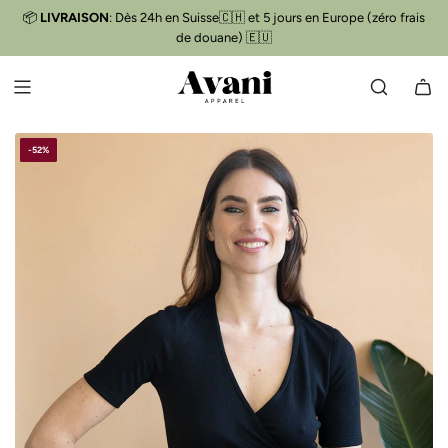
P
📦
LIVRAISON
: Dès 24h en Suisse🇨🇭 et 5 jours en Europe (zéro frais
Livraison gratuite
📦
A
de douane) 🇪🇺
S
S
E
R
A
-52%
U
C
O
N
T
E
N
U