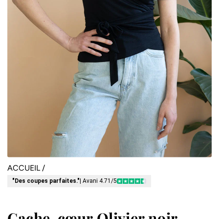
ACCUEIL
/
"Des coupes parfaites."
| Avani 4.71/5
Cache-cœur Olivier noir