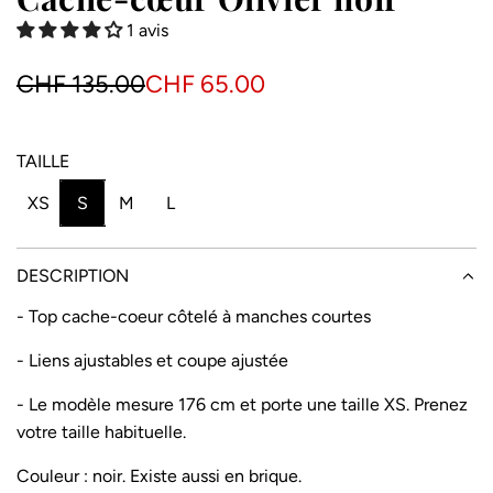
1 avis
P
P
CHF 135.00
CHF 65.00
r
r
i
i
TAILLE
x
x
XS
S
M
L
e
r
n
é
DESCRIPTION
s
g
- Top cache-coeur côtelé à manches courtes
o
u
- Liens ajustables et coupe ajustée
l
l
- Le modèle mesure 176 cm et porte une taille XS. Prenez
d
i
votre taille habituelle.
e
e
Couleur : noir. Existe aussi en brique.