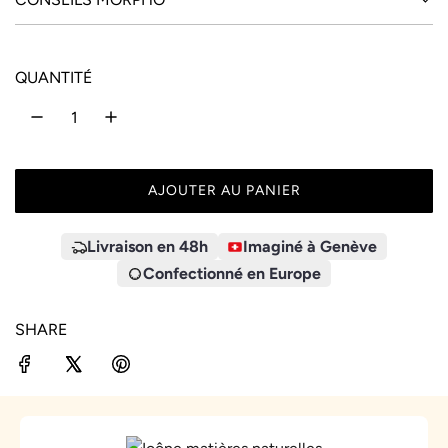
QUANTITÉ
AJOUTER AU PANIER
C
H
A
Livraison en 48h
Imaginé à Genève
R
Confectionné en Europe
G
E
SHARE
M
E
N
T
.
.