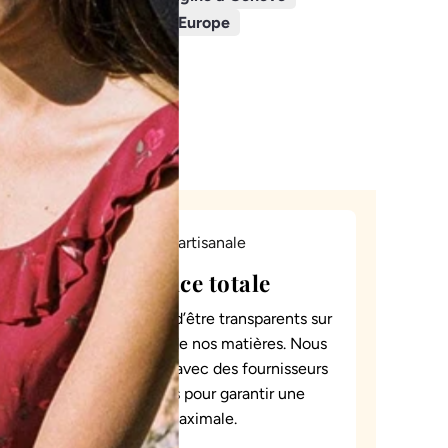
R
Confectionné en Europe
G
E
M
E
N
T
.
.
.
Transparence totale
Il est essentiel pour nous d’être transparents sur
l’origine et la traçabilité de nos matières. Nous
collaborons uniquement avec des fournisseurs
partageant ces valeurs pour garantir une
traçabilité maximale.