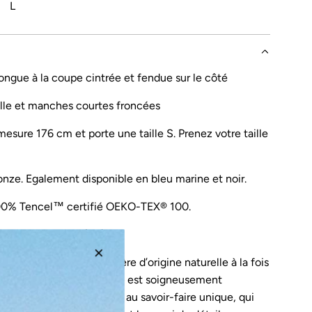
L
ongue à la coupe cintrée et fendue sur le côté
aille et manches courtes froncées
sure 176 cm et porte une taille S. Prenez votre taille
ronze. Egalement disponible en
bleu marine et noir.
00% Tencel™ certifié OEKO-TEX® 100.
riqué à Marcollin (FR).
lisée à partir d’une matière d’origine naturelle à la fois
spirante pour la peau. Elle est soigneusement
 France par des femmes au savoir-faire unique, qui