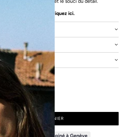
engagement responsable et le souci du détail.
a durabilité du produit cliquez
ici
.
LES
PHO
AJOUTER AU PANIER
C
H
A
Livraison en 48h
Imaginé à Genève