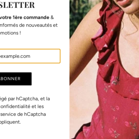
SLETTER
 votre 1ère commande
&
SHARE
 informés de nouveautés et
motions !
ABONNER
Fabrication européenne
égé par hCaptcha, et la
Toutes nos pièces sont imaginées en Suisse et
confidentialité
et les
fabriquées en France et au Portugal, dans des
 service
de hCaptcha
é
ateliers responsables que nous connaissons
ppliquent.
personnellement et qui excellent dans leur
domaine.