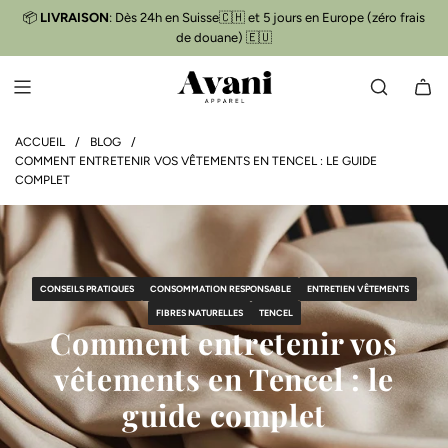
P
📦
LIVRAISON
: Dès 24h en Suisse🇨🇭 et 5 jours en Europe (zéro frais
Livraison gratuite
📦
A
de douane) 🇪🇺
S
S
E
R
A
ACCUEIL
/
BLOG
/
COMMENT ENTRETENIR VOS VÊTEMENTS EN TENCEL : LE GUIDE
U
COMPLET
C
O
N
T
E
CONSEILS PRATIQUES
CONSOMMATION RESPONSABLE
ENTRETIEN VÊTEMENTS
N
FIBRES NATURELLES
TENCEL
U
Comment entretenir vos
vêtements en Tencel : le
guide complet