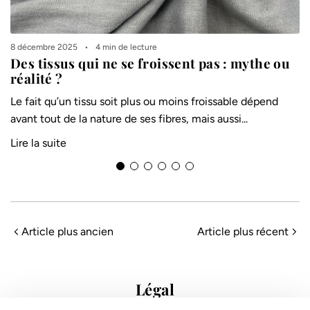
8 décembre 2025
4 min de lecture
Des tissus qui ne se froissent pas : mythe ou
réalité ?
Le fait qu’un tissu soit plus ou moins froissable dépend
avant tout de la nature de ses fibres, mais aussi...
Lire la suite
3
L
t
Article plus ancien
Article plus récent
l
L
Légal
Conditions de vente