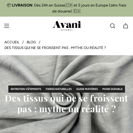
P
📦
LIVRAISON
: Dès 24h en Suisse🇨🇭 et 5 jours en Europe (zéro frais
Livraison gratuite
📦
A
de douane) 🇪🇺
S
S
E
R
A
ACCUEIL
/
BLOG
/
DES TISSUS QUI NE SE FROISSENT PAS : MYTHE OU RÉALITÉ ?
U
C
O
N
T
E
N
ENTRETIEN VÊTEMENTS
FIBRES NATURELLES
GUIDE MATIÈRES
MODE DURABLE
U
Des tissus qui ne se froissent
pas : mythe ou réalité ?