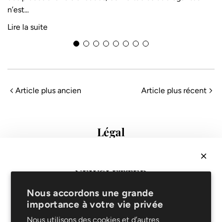
n’est...
3
Lire la suite
L
t
l
Article plus ancien
Article plus récent
L
Légal
Conditions de vente
Protection des données
Mentions légales
NEWSLETTER
FAQ
Recevez
10% sur votre 1ère commande
& soyez les
Support
Nous accordons une grande
premiers informés de nouveautés et promotions !
importance à votre vie privée
Livraison et retours
Service de réparation
Nous utilisons des cookies et d’autres