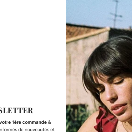
7 juillet 2025
TENCEL™ Lyocell et TENCEL™ Modal: quelles
différences et pourquoi choisir ces matières ?
Dans la mode durable, tout commence par la matière.
Avani, le TENCEL™ Lyocell et le TENCEL™ Modal sont 
trices,
Lire la suite
idéale.
SLETTER
 votre 1ère commande
&
 informés de nouveautés et