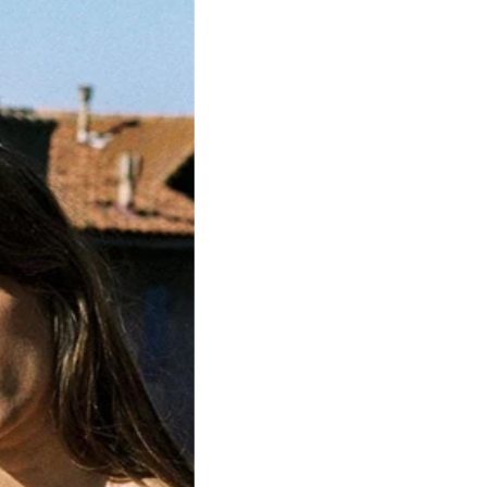
 Chez
au...