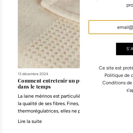
pro
S'
Ce site est prot
13 décembre 2024
Politique de 
Comment entretenir un pull en laine et le faire
Conditions de
dans le temps
s’a
La laine mérinos est particulièrement appréciée pour
la qualité de ses fibres. Fines, douces et naturellement
thermorégulatrices, elles ne piquent pas...
Lire la suite