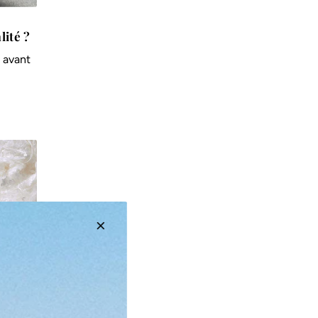
lité ?
d avant