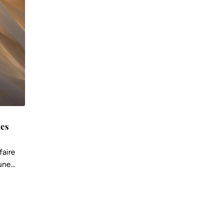
ses
faire
ne...