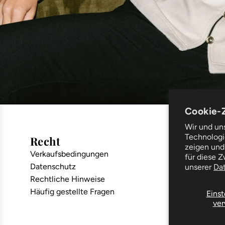
Cookie-
Wir und un
Technologie
Recht
Unters
zeigen und
Verkaufsbedingungen
Lieferung 
für diese 
Datenschutz
Reparaturs
unserer
Da
Rechtliche Hinweise
Der Blog
Häufig gestellte Fragen
Kleiderpfl
Einst
ver