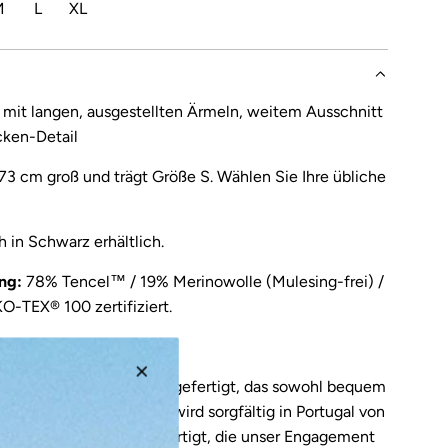
M
L
XL
 mit langen, ausgestellten Ärmeln, weitem Ausschnitt
ken-Detail
173 cm groß und trägt Größe S. Wählen Sie Ihre übliche
h in
Schwarz
erhältlich.
ng:
78% Tencel™ / 19% Merinowolle (Mulesing-frei) /
O-TEX® 100 zertifiziert.
gestellt in Lissabon (PT).
aus einem Naturmaterial gefertigt, das sowohl bequem
ktiv für die Haut ist. Es wird sorgfältig in
Portugal von
igartigem Know-how gefertigt, die unser Engagement