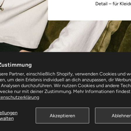
Detail – für Klei
Zustimmung
sere Partner, einschließlich Shopify, verwenden Cookies und w
n, um dein Erlebnis individuell an dich anzupassen, dir Werbu
tützung
Folgen Sie uns
 Analysen durchzuführen. Wir nutzen Cookies und andere Tech
und Retouren
Zwecke nur mit deiner Zustimmung. Mehr Informationen findest 
ervice
tenschutzerklärung
ege
ellungen
Akzeptieren
Ablehne
walten