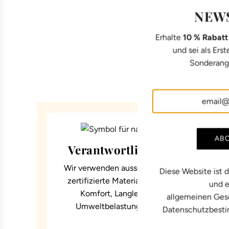
NEW
Erhalte
10 % Rabat
und sei als Ers
Sonderange
AB
Verantwortliche Materialien
Wir verwenden ausschließlich natürliche und
Diese Website ist 
zertifizierte Materialien, die sorgfältig nach
und e
Komfort, Langlebigkeit und geringer
allgemeinen Ges
Umweltbelastung ausgewählt wurden.
Datenschutzbest