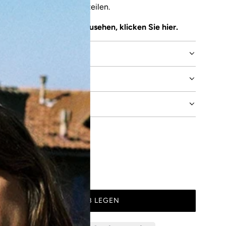
g und Detailgenauigkeit teilen.
igkeit des Produkts einzusehen, klicken Sie
hier
.
LE
CHE BERATUNG
IN DEN WARENKORB LEGEN
L
A