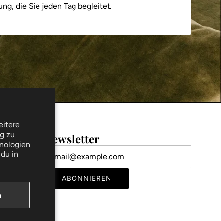
dung, die Sie jeden Tag begleitet.
eitere
ng zu
Newsletter
nologien
du in
ABONNIEREN
n