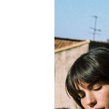
für Verantwortun
Um die Nachhalt
GRÖSSENTABEL
KLEIDERPFLEGE
MORPHOLOGIS
MENGE