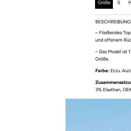
d
u
Größe
S
e
l
r
ä
BESCHREIBUNG
p
r
–
Fließendes Top
und offenem Rüc
r
e
e
r
– Das Model ist 
Größe.
i
P
Farbe:
Ecru. Auc
s
r
e
Zusammensetzu
3% Elasthan, OEK
i
Herstellung:
h
er
s
Dieses Top wird 
als auch atmungsa
Frauen mit einz