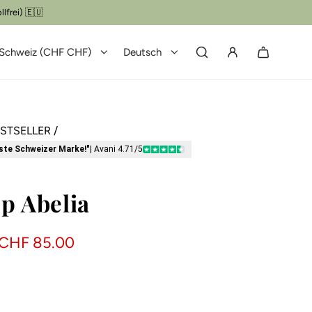
Schweiz (CHF CHF)
Deutsch
STSELLER
/
bste Schweizer Marke!"
| Avani 4.71/5
p Abelia
CHF 85.00