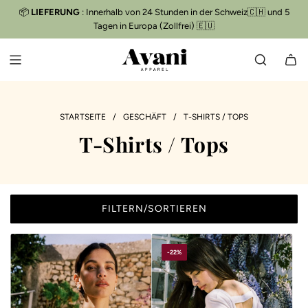
Z
📦
LIEFERUNG
: Innerhalb von 24 Stunden in der Schweiz🇨🇭 und 5
Kostenloser Versand
📦
U
Tagen in Europa (Zollfrei) 🇪🇺
M
I
N
H
A
L
STARTSEITE
/
GESCHÄFT
/
T-SHIRTS / TOPS
T
T-Shirts / Tops
S
P
R
I
N
FILTERN/SORTIEREN
G
E
N
-22%