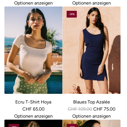
e
Optionen anzeigen
Optionen anzeigen
g
-31%
u
l
ä
r
e
r
P
r
e
i
s
Ecru T-Shirt Hoya
Blaues Top Azalée
R
CHF 65.00
CHF 109.00
CHF 75.00
e
Optionen anzeigen
Optionen anzeigen
g