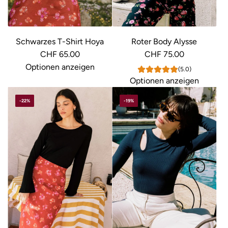
i
s
Schwarzes T-Shirt Hoya
Roter Body Alysse
CHF 65.00
CHF 75.00
Optionen anzeigen
(5.0)
Optionen anzeigen
-22%
-19%