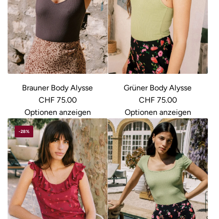
r
P
r
e
i
s
Brauner Body Alysse
Grüner Body Alysse
CHF 75.00
CHF 75.00
Optionen anzeigen
Optionen anzeigen
-28%