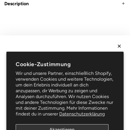
Description
r
P
r
e
i
Recht
s
Verkaufsbedingungen
Datenschutz
NEWSLETTER
Rechtliche Hinweise
Cookie-Zustimmung
Erhalte
10 % Rabatt
auf deine erste Bestellung und sei
Häufig gestellte Fragen
Wir und unsere Partner, einschließlich Shopify,
als Erster über Neuheiten und Sonderangebote
Unterstützung
verwenden Cookies und weitere Technologien,
informiert!
Lieferung und Retouren
um dein Erlebnis individuell an dich
Reparaturservice
anzupassen, dir Werbung zu zeigen und
Analysen durchzuführen. Wir nutzen Cookies
Der Blog
und andere Technologien für diese Zwecke nur
Kleiderpflege
mit deiner Zustimmung. Mehr Informationen
Folgen Sie uns
findest du in unserer
Datenschutzerklärung
ABONNIEREN
Akzeptieren