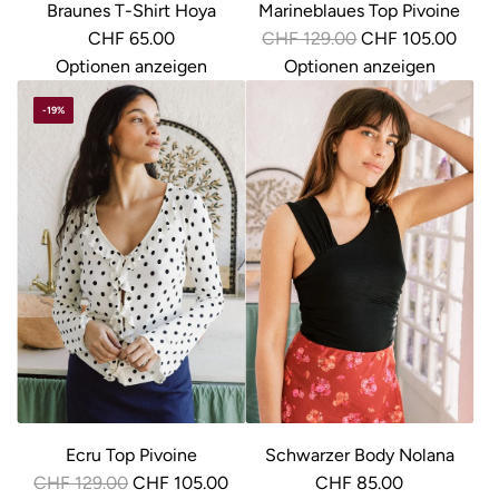
Braunes T-Shirt Hoya
Marineblaues Top Pivoine
R
CHF 65.00
CHF 129.00
CHF 105.00
e
Optionen anzeigen
Optionen anzeigen
g
-19%
u
l
ä
r
e
r
P
r
e
i
s
Ecru Top Pivoine
Schwarzer Body Nolana
R
CHF 129.00
CHF 105.00
CHF 85.00