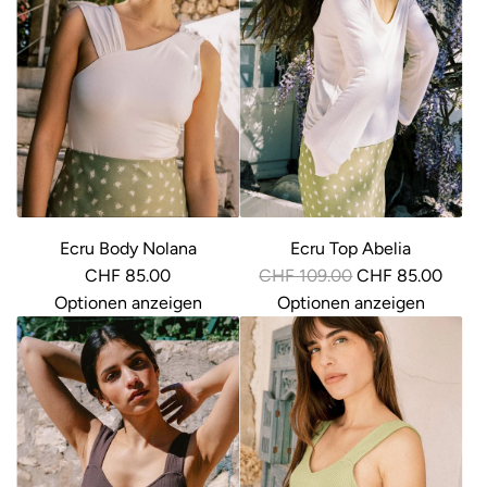
Ecru Body Nolana
Ecru Top Abelia
R
CHF 85.00
CHF 109.00
CHF 85.00
e
Optionen anzeigen
Optionen anzeigen
g
u
l
ä
r
e