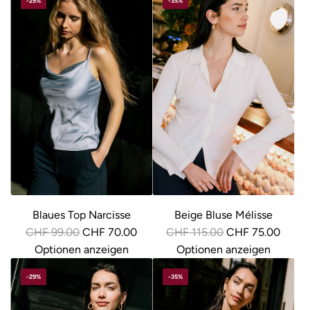
-29%
-35%
u
l
ä
r
e
r
P
r
e
i
s
Blaues Top Narcisse
Beige Bluse Mélisse
R
R
CHF 99.00
CHF 70.00
CHF 115.00
CHF 75.00
e
e
Optionen anzeigen
Optionen anzeigen
g
g
-29%
-35%
u
u
l
l