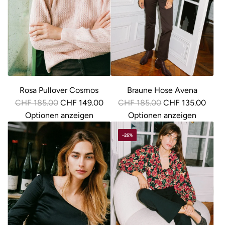
r
r
P
P
r
r
e
e
i
i
s
s
Rosa Pullover Cosmos
Braune Hose Avena
R
R
CHF 185.00
CHF 149.00
CHF 185.00
CHF 135.00
e
e
Optionen anzeigen
Optionen anzeigen
g
g
-26%
u
u
l
l
ä
ä
r
r
e
e
r
r
P
P