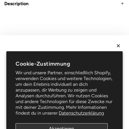
Description
r
P
r
e
i
Recht
s
Verkaufsbedingungen
Datenschutz
NEWSLETTER
Rechtliche Hinweise
Cookie-Zustimmung
Erhalte
10 % Rabatt
auf deine erste Bestellung und sei
Häufig gestellte Fragen
Wir und unsere Partner, einschließlich Shopify,
als Erster über Neuheiten und Sonderangebote
Unterstützung
verwenden Cookies und weitere Technologien,
informiert!
Lieferung und Retouren
um dein Erlebnis individuell an dich
Reparaturservice
anzupassen, dir Werbung zu zeigen und
Analysen durchzuführen. Wir nutzen Cookies
Der Blog
und andere Technologien für diese Zwecke nur
Kleiderpflege
mit deiner Zustimmung. Mehr Informationen
Folgen Sie uns
findest du in unserer
Datenschutzerklärung
ABONNIEREN
Akzeptieren