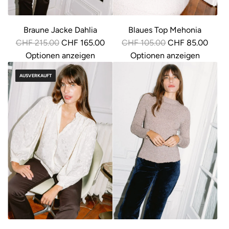
s
s
Braune Jacke Dahlia
Blaues Top Mehonia
R
R
CHF 215.00
CHF 165.00
CHF 105.00
CHF 85.00
e
e
Optionen anzeigen
Optionen anzeigen
g
g
AUSVERKAUFT
u
u
l
l
ä
ä
r
r
e
e
r
r
P
P
r
r
e
e
i
i
s
s