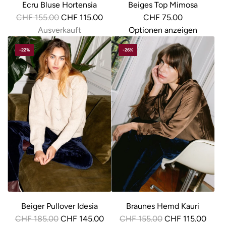
Ecru Bluse Hortensia
Beiges Top Mimosa
R
CHF 155.00
CHF 115.00
CHF 75.00
e
Ausverkauft
Optionen anzeigen
g
-22%
-26%
u
l
ä
r
e
r
P
r
e
i
s
Beiger Pullover Idesia
Braunes Hemd Kauri
R
R
CHF 185.00
CHF 145.00
CHF 155.00
CHF 115.00