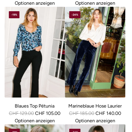
e
e
Optionen anzeigen
Optionen anzeigen
g
g
-19%
-24%
u
u
l
l
ä
ä
r
r
e
e
r
r
P
P
r
r
e
e
i
i
s
s
Blaues Top Pétunia
Marineblaue Hose Laurier
R
R
CHF 129.00
CHF 105.00
CHF 185.00
CHF 140.00
e
e
Optionen anzeigen
Optionen anzeigen
g
g