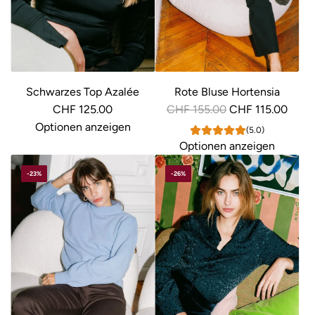
r
r
e
e
i
i
s
s
Schwarzes Top Azalée
Rote Bluse Hortensia
R
CHF 125.00
CHF 155.00
CHF 115.00
e
Optionen anzeigen
(5.0)
g
Optionen anzeigen
u
-23%
-26%
l
ä
r
e
r
P
r
e