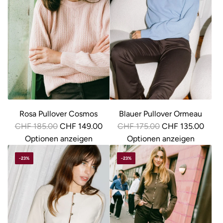
Rosa Pullover Cosmos
Blauer Pullover Ormeau
R
R
CHF 185.00
CHF 149.00
CHF 175.00
CHF 135.00
e
e
Optionen anzeigen
Optionen anzeigen
g
g
-23%
-23%
u
u
l
l
ä
ä
r
r
e
e