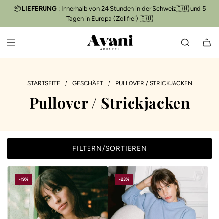
Z
📦
LIEFERUNG
: Innerhalb von 24 Stunden in der Schweiz🇨🇭 und 5
Kostenloser Versand
📦
U
Tagen in Europa (Zollfrei) 🇪🇺
M
I
N
H
A
L
STARTSEITE
/
GESCHÄFT
/
PULLOVER / STRICKJACKEN
T
Pullover / Strickjacken
S
P
R
I
N
FILTERN/SORTIEREN
G
E
N
-19%
-23%