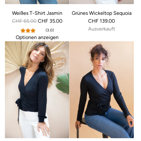
Weißes T-Shirt Jasmin
Grünes Wickeltop Sequoia
R
CHF 65.00
CHF 35.00
CHF 139.00
e
Ausverkauft
(3.0)
g
Optionen anzeigen
u
l
ä
r
e
r
P
r
e
i
s