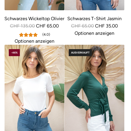
Schwarzes Wickeltop Olivier
Schwarzes T-Shirt Jasmin
R
R
CHF 135.00
CHF 65.00
CHF 65.00
CHF 35.00
e
e
Optionen anzeigen
(4.0)
g
g
Optionen anzeigen
u
u
-46%
AUSVERKAUFT
l
l
ä
ä
r
r
e
e
r
r
P
P
r
r
e
e
i
i
s
s