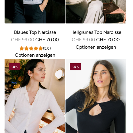
e
e
i
i
s
s
Blaues Top Narcisse
Hellgrünes Top Narcisse
R
R
CHF 99.00
CHF 70.00
CHF 99.00
CHF 70.00
e
e
Optionen anzeigen
(5.0)
g
g
Optionen anzeigen
u
u
-35%
-38%
l
l
ä
ä
r
r
e
e
r
r
P
P
r
r
e
e
i
i