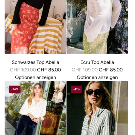
Schwarzes Top Abelia
Ecru Top Abelia
R
R
CHF 109.00
CHF 85.00
CHF 109.00
CHF 85.00
e
e
Optionen anzeigen
Optionen anzeigen
g
g
-24%
-41%
u
u
l
l
ä
ä
r
r
e
e
r
r