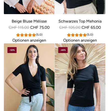
s
s
Beige Bluse Mélisse
Schwarzes Top Mehonia
R
R
CHF 115.00
CHF 75.00
CHF 105.00
CHF 65.00
e
e
(5.0)
(5.0)
g
g
Optionen anzeigen
Optionen anzeigen
u
u
-52%
-46%
l
l
ä
ä
r
r
e
e
r
r
P
P
r
r
e
e
i
i
s
s