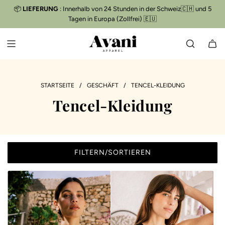
Z
📦
LIEFERUNG
: Innerhalb von 24 Stunden in der Schweiz🇨🇭 und 5
Kostenloser Versand
📦
U
Tagen in Europa (Zollfrei) 🇪🇺
M
I
N
H
A
L
STARTSEITE
/
GESCHÄFT
/
TENCEL-KLEIDUNG
T
Tencel-Kleidung
S
P
R
I
N
FILTERN/SORTIEREN
G
E
N