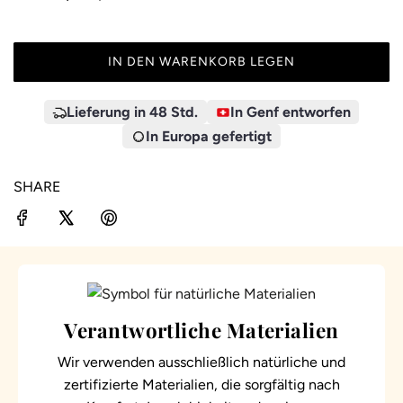
IN DEN WARENKORB LEGEN
L
A
D
Lieferung in 48 Std.
In Genf entworfen
E
In Europa gefertigt
N
.
SHARE
.
.
Verantwortliche Materialien
Wir verwenden ausschließlich natürliche und
zertifizierte Materialien, die sorgfältig nach