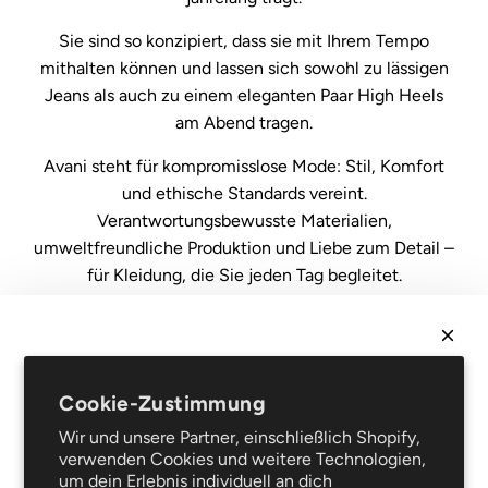
Sie sind so konzipiert, dass sie mit Ihrem Tempo
mithalten können und lassen sich sowohl zu lässigen
Jeans als auch zu einem eleganten Paar High Heels
am Abend tragen.
Avani steht für kompromisslose Mode: Stil, Komfort
und ethische Standards vereint.
Verantwortungsbewusste Materialien,
umweltfreundliche Produktion und Liebe zum Detail –
für Kleidung, die Sie jeden Tag begleitet.
NEWSLETTER
Recht
Cookie-Zustimmung
Verkaufsbedingungen
Erhalte
10 % Rabatt
auf deine erste Bestellung und sei
Datenschutz
Wir und unsere Partner, einschließlich Shopify,
als Erster über Neuheiten und Sonderangebote
verwenden Cookies und weitere Technologien,
Rechtliche Hinweise
informiert!
um dein Erlebnis individuell an dich