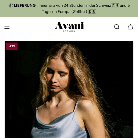
Z
📦
LIEFERUNG
: Innerhalb von 24 Stunden in der Schweiz🇨🇭 und 5
Kostenloser Versand
📦
U
Tagen in Europa (Zollfrei) 🇪🇺
M
I
N
H
A
-29%
L
T
S
P
R
I
N
G
E
N