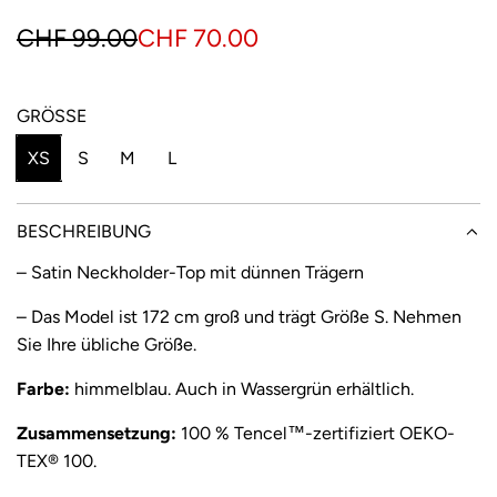
S
R
CHF 99.00
CHF 70.00
o
e
n
g
GRÖSSE
d
u
XS
S
M
L
e
l
r
ä
BESCHREIBUNG
p
r
– Satin Neckholder-Top mit dünnen Trägern
r
e
– Das Model ist 172 cm groß und trägt Größe S. Nehmen
e
r
Sie Ihre übliche Größe.
i
P
Farbe:
himmelblau. Auch in
Wassergrün
erhältlich.
s
r
Zusammensetzung:
100 %
Tencel™-zertifiziert OEKO-
e
TEX® 100.