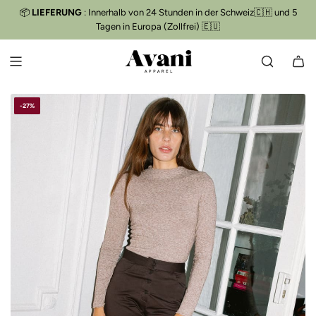
Z
📦
LIEFERUNG
: Innerhalb von 24 Stunden in der Schweiz🇨🇭 und 5
Kostenloser Versand
📦
U
Tagen in Europa (Zollfrei) 🇪🇺
M
I
N
H
A
-27%
L
T
S
P
R
I
N
G
E
N