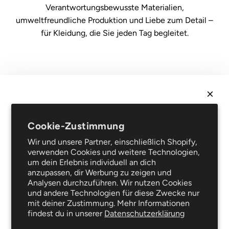
Verantwortungsbewusste Materialien,
umweltfreundliche Produktion und Liebe zum Detail –
für Kleidung, die Sie jeden Tag begleitet.
Recht
Verkaufsbedingungen
Datenschutz
NEWSLETTER
Rechtliche Hinweise
Cookie-Zustimmung
Erhalte
10 % Rabatt
auf deine erste Bestellung und sei
Häufig gestellte Fragen
Wir und unsere Partner, einschließlich Shopify,
als Erster über Neuheiten und Sonderangebote
Unterstützung
verwenden Cookies und weitere Technologien,
informiert!
Lieferung und Retouren
um dein Erlebnis individuell an dich
Reparaturservice
anzupassen, dir Werbung zu zeigen und
Analysen durchzuführen. Wir nutzen Cookies
Der Blog
und andere Technologien für diese Zwecke nur
Kleiderpflege
mit deiner Zustimmung. Mehr Informationen
Folgen Sie uns
findest du in unserer
Datenschutzerklärung