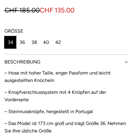
S
R
CHF 185.00
CHF 135.00
o
e
n
g
GRÖSSE
d
u
34
36
38
40
42
e
l
r
ä
BESCHREIBUNG
p
r
– Hose mit hoher Taille, enger Passform und leicht
ausgestellten Knöcheln
r
e
e
r
– Knopfverschlusssystem mit 4 Knöpfen auf der
Vorderseite
i
P
– Steinnussknöpfe, hergestellt in Portugal
s
r
e
– Das Model ist 173 cm groß und trägt Größe 36. Nehmen
Sie Ihre übliche Größe