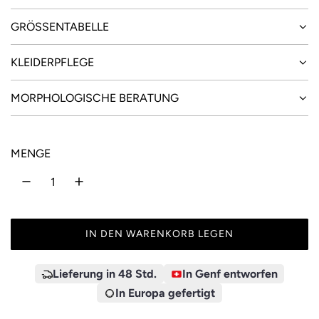
GRÖSSENTABELLE
KLEIDERPFLEGE
MORPHOLOGISCHE BERATUNG
MENGE
IN DEN WARENKORB LEGEN
L
A
D
Lieferung in 48 Std.
In Genf entworfen
E
In Europa gefertigt
N