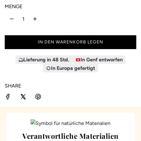
MENGE
IN DEN WARENKORB LEGEN
L
A
D
Lieferung in 48 Std.
In Genf entworfen
E
In Europa gefertigt
N
.
SHARE
.
.
Verantwortliche Materialien