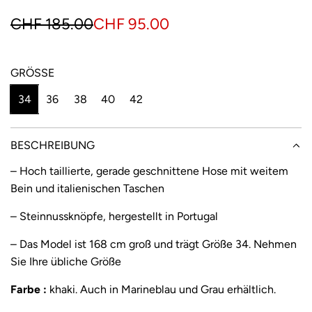
S
R
CHF 185.00
CHF 95.00
o
e
n
g
GRÖSSE
d
u
34
36
38
40
42
e
l
r
ä
BESCHREIBUNG
p
r
– Hoch taillierte, gerade geschnittene Hose mit weitem
Bein und italienischen Taschen
r
e
e
r
– Steinnussknöpfe, hergestellt in Portugal
i
P
– Das Model ist 168 cm groß und trägt Größe 34. Nehmen
Sie Ihre übliche Größe
s
r
e
Farbe :
khaki. Auch in
Marineblau
und
Grau
erhältlich.