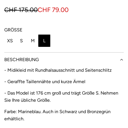
S
R
CHF 175.00
CHF 79.00
o
e
n
g
GRÖSSE
d
u
XS
S
M
L
e
l
r
ä
BESCHREIBUNG
p
r
- Midikleid mit Rundhalsausschnitt und Seitenschlitz
r
e
- Geraffte Taillennähte und kurze Ärmel
e
r
- Das Model ist 176 cm groß und trägt Größe S. Nehmen
i
P
Sie Ihre übliche Größe.
s
r
Farbe: Marineblau. Auch in Schwarz und Bronzegrün
e
erhältlich.