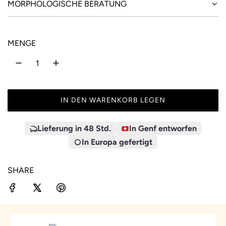
MORPHOLOGISCHE BERATUNG
MENGE
IN DEN WARENKORB LEGEN
L
A
D
Lieferung in 48 Std.
In Genf entworfen
E
In Europa gefertigt
N
.
SHARE
.
.