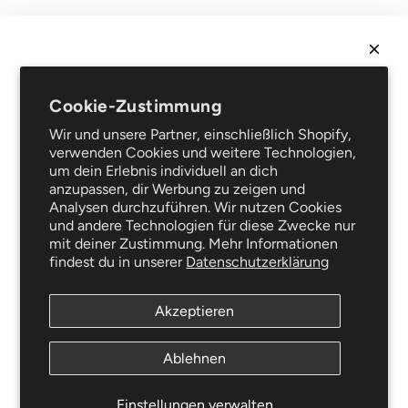
Recht
Verkaufsbedingungen
Datenschutz
NEWSLETTER
Rechtliche Hinweise
Cookie-Zustimmung
Erhalte
10 % Rabatt
auf deine erste Bestellung und sei
Häufig gestellte Fragen
Wir und unsere Partner, einschließlich Shopify,
als Erster über Neuheiten und Sonderangebote
Unterstützung
verwenden Cookies und weitere Technologien,
informiert!
Lieferung und Retouren
um dein Erlebnis individuell an dich
Reparaturservice
anzupassen, dir Werbung zu zeigen und
Analysen durchzuführen. Wir nutzen Cookies
Der Blog
und andere Technologien für diese Zwecke nur
Kleiderpflege
mit deiner Zustimmung. Mehr Informationen
Folgen Sie uns
findest du in unserer
Datenschutzerklärung
ABONNIEREN
Akzeptieren
Newsletter
Diese Website ist durch hCaptcha geschützt und es
Ablehnen
gelten die
allgemeinen Geschäftsbedingungen
und
ABONNIEREN
Datenschutzbestimmungen
von hCaptcha.
Einstellungen verwalten