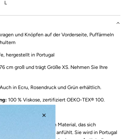
L
kragen und Knöpfen auf der Vorderseite, Puffärmeln
hultern
, hergestellt in Portugal
176 cm groß und trägt Größe XS. Nehmen Sie Ihre
 Auch in
Ecru
,
Rosendruck
und
Grün
erhältlich.
ng:
100 % Viskose, zertifiziert OEKO-TEX® 100.
estellt in Lissabon (PT).
eht aus einem natürlichen Material, das sich
ungsaktiv auf der Haut anfühlt. Sie wird in Portugal