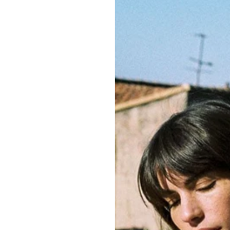
sorgfältig von Fr
Engagement für 
Detail teilen.
GRÖSSENTABEL
KLEIDERPFLEGE
MORPHOLOGIS
MENGE