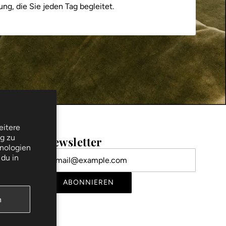
dung, die Sie jeden Tag begleitet.
eitere
ng zu
Newsletter
nologien
du in
ABONNIEREN
n