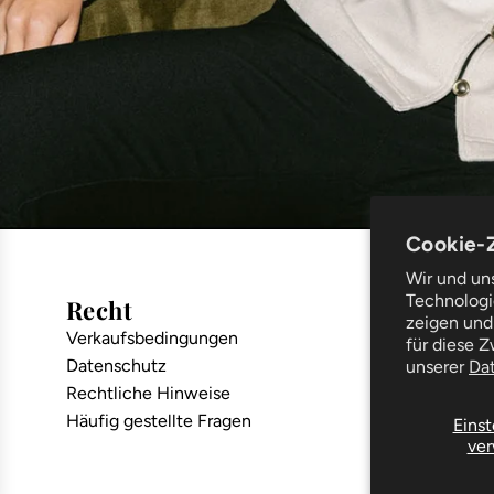
Cookie-
Wir und un
Technologie
Recht
Unters
zeigen und
Verkaufsbedingungen
Lieferung 
für diese 
Datenschutz
Reparaturs
unserer
Da
Rechtliche Hinweise
Der Blog
Häufig gestellte Fragen
Kleiderpfl
Einst
ver