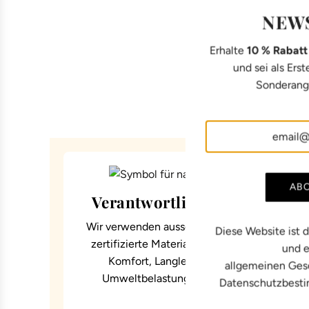
NEW
Erhalte
10 % Rabat
und sei als Ers
Sonderange
AB
Verantwortliche Materialien
Wir verwenden ausschließlich natürliche und
Diese Website ist 
zertifizierte Materialien, die sorgfältig nach
und e
Komfort, Langlebigkeit und geringer
allgemeinen Ges
Umweltbelastung ausgewählt wurden.
Datenschutzbest