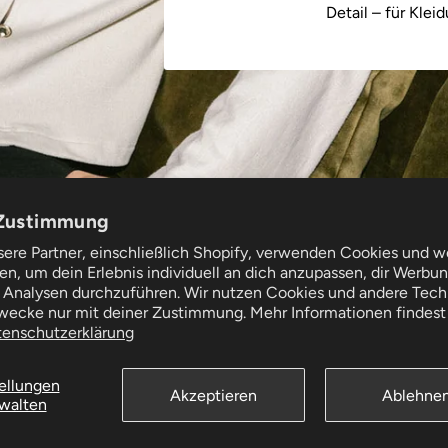
Detail – für Klei
Zustimmung
sere Partner, einschließlich Shopify, verwenden Cookies und w
n, um dein Erlebnis individuell an dich anzupassen, dir Werbu
tützung
Folgen Sie uns
 Analysen durchzuführen. Wir nutzen Cookies und andere Tech
und Retouren
Zwecke nur mit deiner Zustimmung. Mehr Informationen findest 
ervice
tenschutzerklärung
ege
ellungen
Akzeptieren
Ablehne
walten