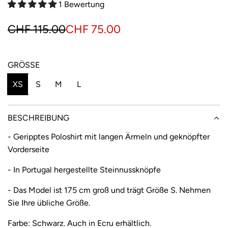
1 Bewertung
S
R
CHF 115.00
CHF 75.00
o
e
n
g
GRÖSSE
d
u
XS
S
M
L
e
l
r
ä
BESCHREIBUNG
p
r
- Geripptes Poloshirt mit langen Ärmeln und geknöpfter
Vorderseite
r
e
e
r
- In Portugal hergestellte Steinnussknöpfe
i
P
- Das Model ist 175 cm groß und trägt Größe S. Nehmen
Sie Ihre übliche Größe.
s
r
e
Farbe: Schwarz. Auch in
Ecru
erhältlich.