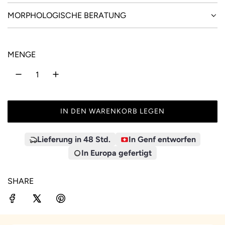
MORPHOLOGISCHE BERATUNG
MENGE
IN DEN WARENKORB LEGEN
L
A
D
Lieferung in 48 Std.
In Genf entworfen
E
In Europa gefertigt
N
.
SHARE
.
.